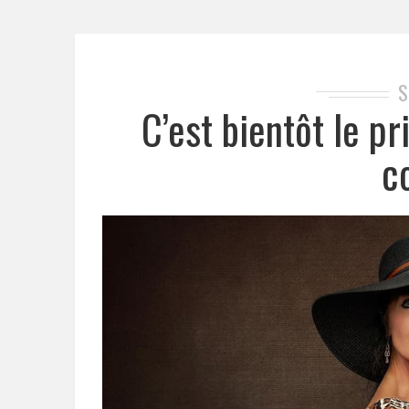
S
C’est bientôt le p
c