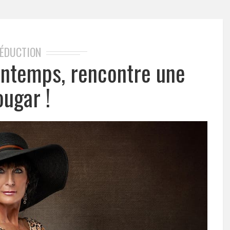
ÉDUCTION
rintemps, rencontre une
ougar !