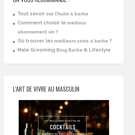
Tout savoir sur l’
huile à barbe
Comment choisir le
meilleur
abonnement vin ?
Où trouver les
?
meilleurs soins à barbe
Male Grooming
& Lifestyle
Blog Barbe
L’ART DE VIVRE AU MASCULIN