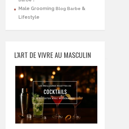
barbe
Male Grooming
&
Blog Barbe
Lifestyle
L’ART DE VIVRE AU MASCULIN