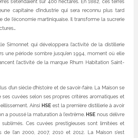
erres s’étendaient sur 400 hectares. En 1882, ces terres
jeune capitaine d’industrie qui sera reconnu plus tard
e l’économie martiniquaise. Il transforme la sucrerie
uctures…
le Simonnet qui développera l’activité de la distillerie
 alors une période sombre jusqu’en 1994, moment où elle
ancent l’activité de la marque Rhum Habitation Saint-
s d’un siècle d’histoire et de savoir-faire. La Maison se
ne ses cuvées selon ses propres critères aromatiques et
eillissement. Ainsi
HSE
est la première distillerie à avoir
on a poussé la maturation à l’extrême.
HSE
nous délivre
sublimés. Ces cuvées prestigieuses sont limitées et
 de l’an 2000, 2007, 2010 et 2012. La Maison s’est