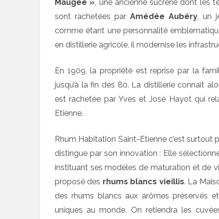
Maugée »
, une ancienne sucrerie dont les t
sont rachetées par
Amédée Aubéry
, un 
comme étant une personnalité emblématique d
en distillerie agricole, il modernise les infrastr
En 1909, la propriété est reprise par la famil
jusqu’à la fin des 80. La distillerie connait
est rachetée par Yves et José Hayot qui rel
Etienne.
Rhum Habitation Saint-Etienne c’est surtout plu
distingue par son innovation : Elle sélection
instituant ses modèles de maturation et de vi
proposé des
rhums blancs vieillis
. La Mais
des rhums blancs aux arômes préservés et 
uniques au monde. On retiendra les cuvées