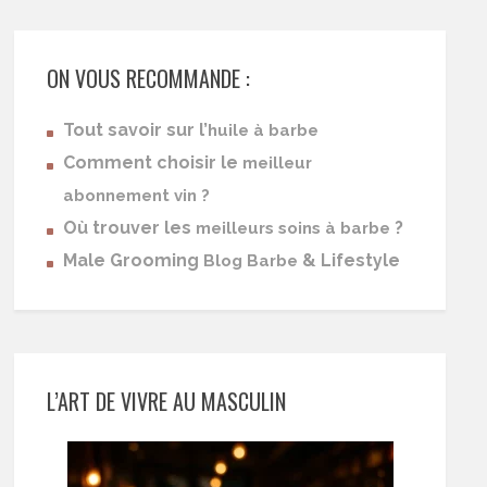
ON VOUS RECOMMANDE :
Tout savoir sur l’
huile à barbe
Comment choisir le
meilleur
abonnement vin ?
Où trouver les
?
meilleurs soins à barbe
Male Grooming
& Lifestyle
Blog Barbe
L’ART DE VIVRE AU MASCULIN