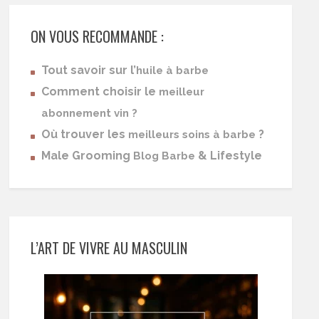
ON VOUS RECOMMANDE :
Tout savoir sur l’
huile à barbe
Comment choisir le
meilleur
abonnement vin ?
Où trouver les
?
meilleurs soins à barbe
Male Grooming
& Lifestyle
Blog Barbe
L’ART DE VIVRE AU MASCULIN