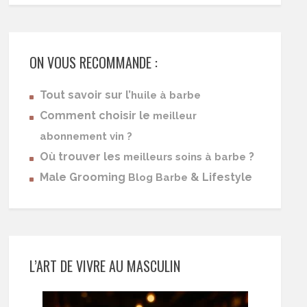
ON VOUS RECOMMANDE :
Tout savoir sur l’
huile à barbe
Comment choisir le
meilleur
abonnement vin ?
Où trouver les
?
meilleurs soins à barbe
Male Grooming
& Lifestyle
Blog Barbe
L’ART DE VIVRE AU MASCULIN