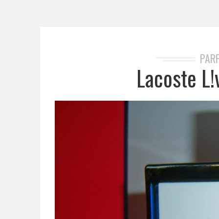
PAR
Lacoste L!