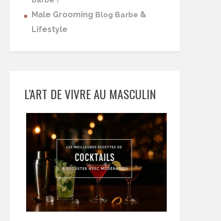
barbe
Male Grooming
&
Blog Barbe
Lifestyle
L’ART DE VIVRE AU MASCULIN