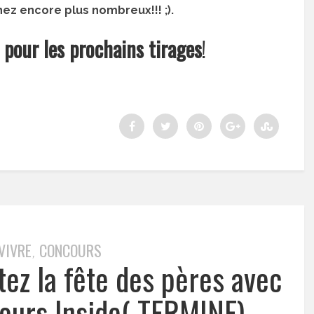
ez encore plus nombreux!!! ;).
pour les prochains tirages
!
VIVRE
CONCOURS
,
tez la fête des pères avec
ours Inside( TERMINE)