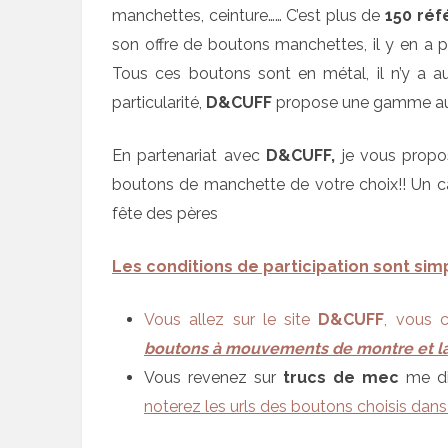
manchettes, ceinture…… C’est plus de
150 réf
son offre de boutons manchettes, il y en a po
Tous ces boutons sont en métal, il n’y a a
particularité,
D&CUFF
propose une gamme au 
En partenariat avec
D&CUFF,
je vous propos
boutons de manchette de votre choix!! Un cade
fête des pères
Les conditions de participation sont simp
Vous allez sur le site
D&CUFF
, vous c
boutons à mouvements de montre et la
Vous revenez sur
trucs de mec
me di
noterez les urls des boutons choisis d