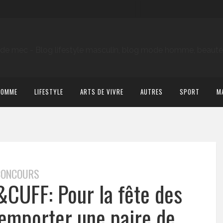
HOMME
LIFESTYLE
ARTS DE VIVRE
AUTRES
SPORT
M
CONCOURS
&CUFF: Pour la fête des
remporter une paire de