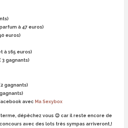
nts)
parfum à 47 euros)
90 euros)
t à 165 euros)
( 3 gagnants)
(2 gagnants)
gagnants)
l facebook avec
Ma Sexybox
 terme, dépêchez vous 😉 car il reste encore de
s concours avec des lots très sympas arriveront,!