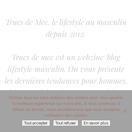
Trucs de Mec, le lifestyle au masculin
depuis 2012.
Trucs de mec est un webzine/blog
lifestyle masculin. On vous présente
les dernières tendances pour hommes.
Diverses thématiques sont traitées :
Comme tous les sites utilisons des cookies pour vous garantir
lifestyle homme, mode homme, la
la meilleure expérience sur notre site. Si vous continuez à
utiliser ce dernier, nous considérerons que vous acceptez
beauté au masculin. Sans oublier les
l'utilisation des cookies.
Tout accepter
Tout refuser
En savoir plus
arts de vivre.