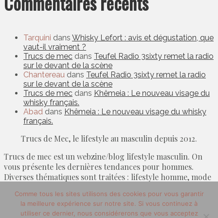
Commentaires récents
Tarquini
dans
Whisky Lefort : avis et dégustation, que
vaut-il vraiment ?
Trucs de mec
dans
Teufel Radio 3sixty remet la radio
sur le devant de la scène
Chantereau
dans
Teufel Radio 3sixty remet la radio
sur le devant de la scène
Trucs de mec
dans
Khêmeia : Le nouveau visage du
whisky français.
Abad
dans
Khêmeia : Le nouveau visage du whisky
français.
Trucs de Mec, le lifestyle au masculin depuis 2012.
Trucs de mec est un webzine/blog lifestyle masculin. On
vous présente les dernières tendances pour hommes.
Diverses thématiques sont traitées : lifestyle homme, mode
homme, la beauté au masculin. Sans oublier les arts de
Comme tous les sites utilisons des cookies pour vous garantir
vivre.
la meilleure expérience sur notre site. Si vous continuez à
utiliser ce dernier, nous considérerons que vous acceptez
© 2012-2020 copyright trucsdemec.fr - blog lifestyle