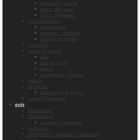
nettoyant visage
soins des yeux
soins dentaires
Soin capillaire
shampoing
produits coiffants
Soins anti-chute
soins bio
soins du corps
déo
gel douche
savon
protection solaires
rasage
La barbe
tondeuses à barbe
parfums homme
mode
beachwear
Chaussures
baskets/ sneakers
chemises
doudoune/ manteau/ blouson