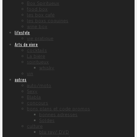
Box Spiritueux
food box
les box café
les boxs coquines
wine box
lifestyle
vie pratique
Arts de vivre
cocktails
La bière
spiritueux
whisky
vin
autres
auto/moto
Sexy
Blabla
concours
bons plans et code promos
bonnes adresses
Soldes
culture
blu ray/ DVD