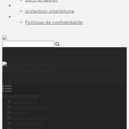
Déco et design
high-tech
protection smartphone
contact
Politique de confidentialité
Beauté homme
soins visage
hydratant visage
masque
nettoyant visage
soins des yeux
soins dentaires