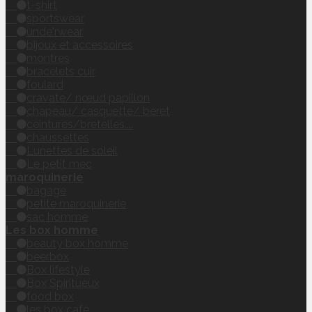
t-shirt
sportswear
unde'rwear
bijoux et accessoires
montres
bracelets cuir
foulard
cravate/ nœud papillon
chapeau/ casquette/ béret
ceintures/bretelles....
chaussettes
Lunettes de soleil
Le petit mec
maroquinerie
bagage
petite maroquinerie
sac homme
Les box homme
beauty box homme
beerbox
Box lifestyle
Box Spiritueux
food box
les box café