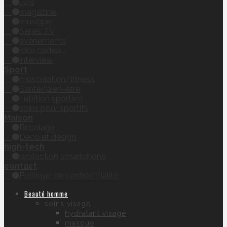
livre
magazine
musique
Séries TV
évènements
idée cadeau
interview
Sport
musculation/fitness
Santé/bien-être
nutrition sportive
soins pour sportifs
Maison
Bricolage
Déco et design
high-tech
protection smartphone
contact
Politique de confidentialité
Beauté homme
soins visage
hydratant visage
masque