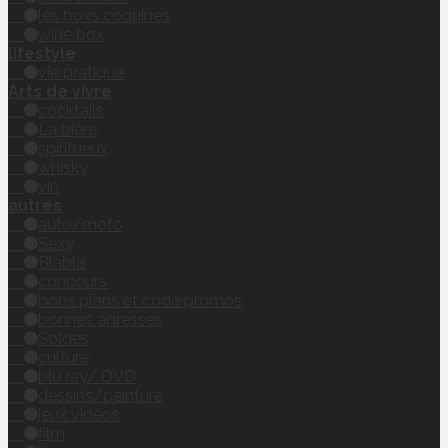
les boxs coquines
wine box
lifestyle
vie pratique
Arts de vivre
cocktails
La bière
spiritueux
whisky
vin
autres
auto/moto
Sexy
Blabla
concours
bons plans et code promos
bonnes adresses
Soldes
culture
blu ray/ DVD
dessins/peinture
jeux vidéos
film