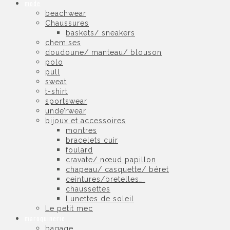
mode
beachwear
Chaussures
baskets/ sneakers
chemises
doudoune/ manteau/ blouson
polo
pull
sweat
t-shirt
sportswear
unde’rwear
bijoux et accessoires
montres
bracelets cuir
foulard
cravate/ nœud papillon
chapeau/ casquette/ béret
ceintures/bretelles….
chaussettes
Lunettes de soleil
Le petit mec
maroquinerie
bagage