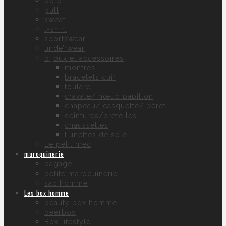
polo
pull
sweat
t-shirt
sportswear
unde’rwear
bijoux et accessoires
montres
bracelets cuir
foulard
cravate/ nœud papillon
chapeau/ casquette/ béret
ceintures/bretelles….
chaussettes
Lunettes de soleil
Le petit mec
maroquinerie
bagage
petite maroquinerie
sac homme
Les box homme
beauty box homme
beerbox
Box lifestyle