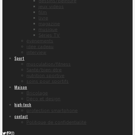
dessins/peinture
jeux vidéos
film
livre
magazine
musique
Séries TV
évènements
idée cadeau
interview
Sport
musculation/fitness
Santé/bien-être
nutrition sportive
soins pour sportifs
Maison
Bricolage
Déco et design
high-tech
protection smartphone
contact
Politique de confidentialité