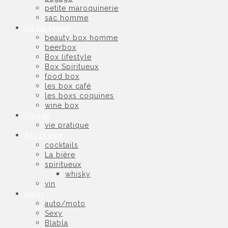
petite maroquinerie
sac homme
Les box homme
beauty box homme
beerbox
Box lifestyle
Box Spiritueux
food box
les box café
les boxs coquines
wine box
lifestyle
vie pratique
Arts de vivre
cocktails
La bière
spiritueux
whisky
vin
autres
auto/moto
Sexy
Blabla