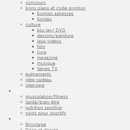
concours
bons plans et code promos
bonnes adresses
Soldes
culture
blu ray/ DVD
dessins/peinture
jeux vidéos
film
livre
magazine
musique
Séries TV
évènements
idée cadeau
interview
Sport
musculation/fitness
Santé/bien-être
nutrition sportive
soins pour sportifs
Maison
Bricolage