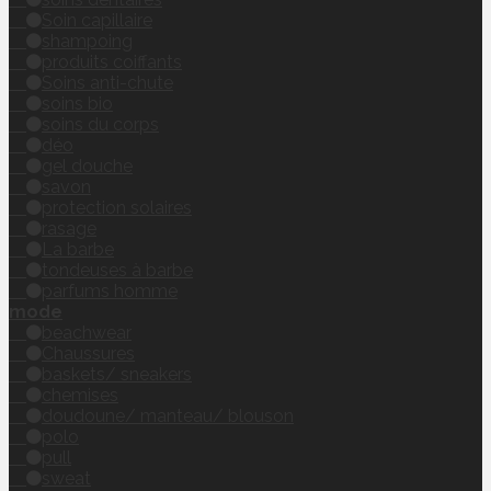
Soin capillaire
shampoing
produits coiffants
Soins anti-chute
soins bio
soins du corps
déo
gel douche
savon
protection solaires
rasage
La barbe
tondeuses à barbe
parfums homme
mode
beachwear
Chaussures
baskets/ sneakers
chemises
doudoune/ manteau/ blouson
polo
pull
sweat