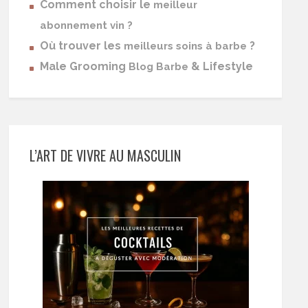
Comment choisir le
meilleur
abonnement vin ?
Où trouver les
?
meilleurs soins à barbe
Male Grooming
& Lifestyle
Blog Barbe
L’ART DE VIVRE AU MASCULIN