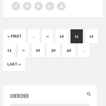
« FIRST
...
«
10
11
12
13
»
20
30
40
...
LAST »
CHERCHER