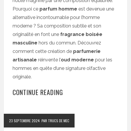
noble magnifié par une composition équilibrée.
Pourquoi ce
parfum homme
est devenue une
alternative incontournable pour l’homme
moderne ? Sa composition subtile et son
originalité en font une
fragrance boisée
masculine
hors du commun. Découvrez
comment cette création de
parfumerie
artisanale
réinvente l’
oud moderne
pour les
hommes en quête d’une signature olfactive
originale.
CONTINUE READING
23 SEPTEMBRE 2024
PAR TRUCS DE MEC