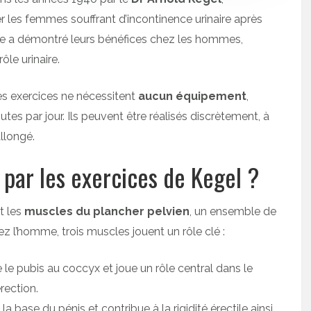
r les femmes souffrant d’incontinence urinaire après
le a démontré leurs bénéfices chez les hommes,
ôle urinaire.
ces exercices ne nécessitent
aucun équipement
,
tes par jour. Ils peuvent être réalisés discrètement, à
llongé.
 par les exercices de Kegel ?
t les
muscles du plancher pelvien
, un ensemble de
ez l’homme, trois muscles jouent un rôle clé :
lie le pubis au coccyx et joue un rôle central dans le
érection.
e la base du pénis et contribue à la rigidité érectile ainsi