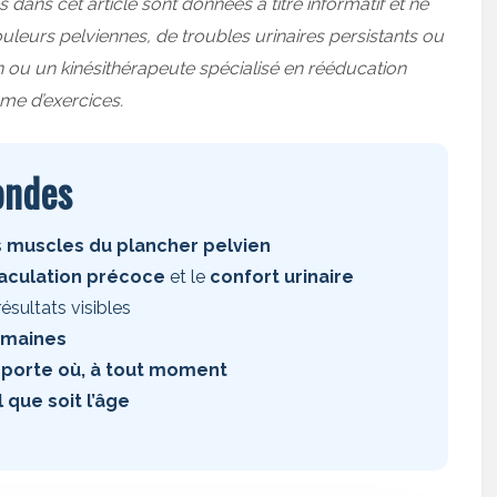
dans cet article sont données à titre informatif et ne
leurs pelviennes, de troubles urinaires persistants ou
n ou un kinésithérapeute spécialisé en rééducation
e d’exercices.
ondes
s
muscles du plancher pelvien
aculation précoce
et le
confort urinaire
ésultats visibles
emaines
mporte où, à tout moment
 que soit l’âge