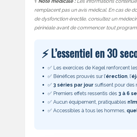
⚕️
Note médicale :
Les informations contenues 
remplacent pas un avis médical. En cas de dou
de dysfonction érectile, consultez un médeci
périnéale avant de commencer tout programm
⚡ L’essentiel en 30 sec
✅ Les exercices de Kegel renforcent le
✅ Bénéfices prouvés sur l’
érection
, l’
éj
✅
3 séries par jour
suffisent pour des r
✅ Premiers effets ressentis dès
3 à 6 s
✅ Aucun équipement, pratiquables
n’i
✅ Accessibles à tous les hommes,
quel