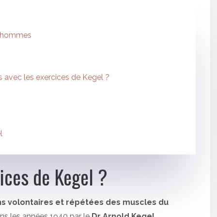
es hommes
 avec les exercices de Kegel ?
l
cices de Kegel ?
ns volontaires et répétées des muscles du
dans les années 1940 par le
Dr Arnold Kegel
,