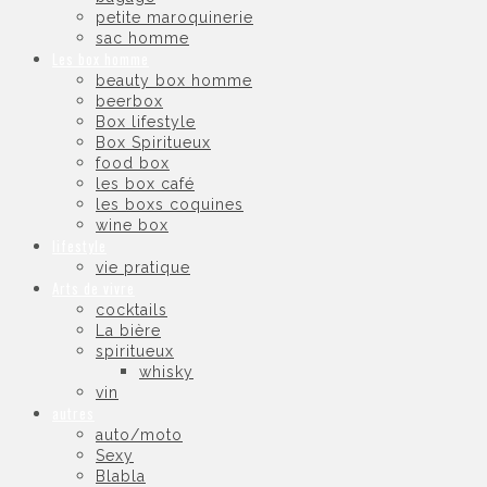
petite maroquinerie
sac homme
Les box homme
beauty box homme
beerbox
Box lifestyle
Box Spiritueux
food box
les box café
les boxs coquines
wine box
lifestyle
vie pratique
Arts de vivre
cocktails
La bière
spiritueux
whisky
vin
autres
auto/moto
Sexy
Blabla