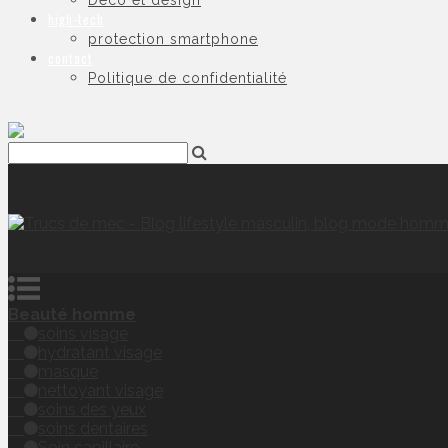
Déco et design
high-tech
protection smartphone
contact
Politique de confidentialité
Beauté homme
soins visage
hydratant visage
masque
nettoyant visage
soins des yeux
soins dentaires
Soin capillaire