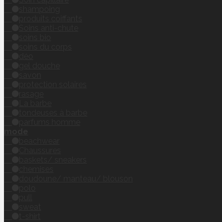
shampoing
produits coiffants
Soins anti-chute
soins bio
soins du corps
déo
gel douche
savon
protection solaires
rasage
La barbe
tondeuses à barbe
parfums homme
mode
beachwear
Chaussures
baskets/ sneakers
chemises
doudoune/ manteau/ blouson
polo
pull
sweat
t-shirt