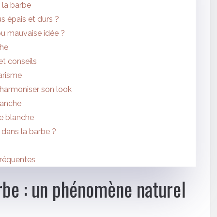
s la barbe
us épais et durs ?
 ou mauvaise idée ?
che
et conseils
arisme
harmoniser son look
lanche
be blanche
 dans la barbe ?
fréquentes
arbe : un phénomène naturel