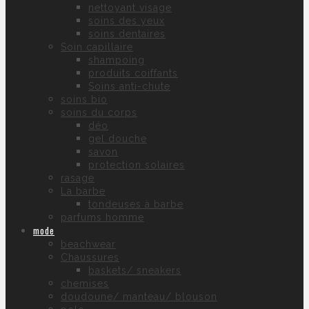
nettoyant visage
soins des yeux
soins dentaires
Soin capillaire
shampoing
produits coiffants
Soins anti-chute
soins bio
soins du corps
déo
gel douche
savon
protection solaires
rasage
La barbe
tondeuses à barbe
parfums homme
mode
beachwear
Chaussures
baskets/ sneakers
chemises
doudoune/ manteau/ blouson