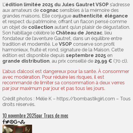
L’
édition limitée 2025 du Jules Gautret VSOP
s’adresse
aux amateurs de
cognac
sensibles à la mémoire des
grandes maisons. Elle conjugue
authenticité
,
élégance
et respect du patrimoine, offrant un flacon pensé comme
un objet de
collection
autant qu’un plaisir de dégustation.
Son habillage célèbre le
Château de Jonzac
, lieu
fondateur de l’aventure Gautret, dans un équilibre entre
tradition et modernité. Le
VSOP
conserve son profil
harmonieux, fruité et rond, signature de la Maison. Cette
édition est disponible depuis
septembre 2025
en
grande distribution
, au prix conseillé de
29,99 €
(70 cl).
L’abus d’alcool est dangereux pour la sante. À consommer
avec modération. Pour réduire les risques, il est
recommandé de limiter sa consommation à deux verres
par jour maximum par jour et pas tous les jours.
Crédit photos : Mélie K – https://bombastikgirl.com – Tous
droits réservés.
10 novembre 2025
par Trucs de mec