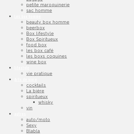
petite maroquinerie
sac homme
Les box homme
beauty box homme
beerbox
Box lifestyle
Box Spiritueux
food box
les box café
les boxs coquines
wine box
lifestyle
vie pratique
Arts de vivre
cocktails
La bière
spiritueux
whisky
vin
autres
auto/moto
Sexy
Blabla