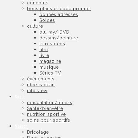
concours
bons plans et code promos
bonnes adresses
Soldes
culture
blu ray/ DVD
dessins/peinture
jeux vidéos
film
livre
magazine
musique
Séries TV
évènements
idée cadeau
interview
Sport
musculation/fitness
Santé/bien-être
nutrition sportive
soins pour sportifs
Maison
Bricolage