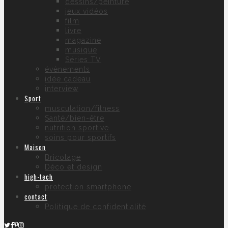
dessins/peinture
jeux vidéos
film
livre
magazine
musique
Séries TV
évènements
idée cadeau
interview
Sport
musculation/fitness
Santé/bien-être
nutrition sportive
soins pour sportifs
Maison
Bricolage
Déco et design
high-tech
protection smartphone
contact
Politique de confidentialité