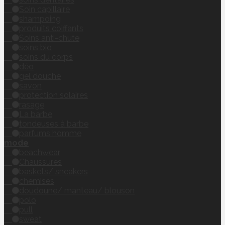
Soin capillaire
shampoing
produits coiffants
Soins anti-chute
soins bio
soins du corps
déo
gel douche
savon
protection solaires
rasage
La barbe
tondeuses à barbe
parfums homme
mode
beachwear
Chaussures
baskets/ sneakers
chemises
doudoune/ manteau/ blouson
polo
pull
sweat