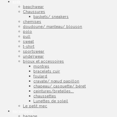
mode
beachwear
Chaussures
baskets/ sneakers
chemises
doudoune/ manteau/ blouson
polo
pull
sweat
t-shirt
sportswear
unde’rwear
bijoux et accessoires
montres
bracelets cuir
foulard
cravate/ nœud papillon
chapeau/ casquette/ béret
ceintures/bretelles….
chaussettes
Lunettes de soleil
Le petit mec
maroquinerie
bagage