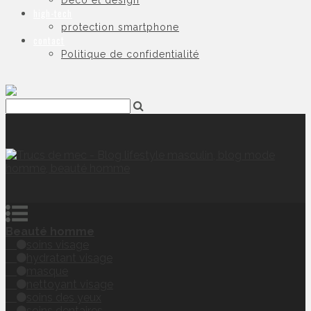
Déco et design
high-tech
protection smartphone
contact
Politique de confidentialité
Beauté homme
soins visage
hydratant visage
masque
nettoyant visage
soins des yeux
soins dentaires