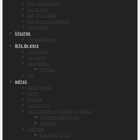
Box Spiritueux
food box
les box café
les boxs coquines
wine box
lifestyle
vie pratique
Arts de vivre
cocktails
La bière
spiritueux
whisky
vin
autres
auto/moto
Sexy
Blabla
concours
bons plans et code promos
bonnes adresses
Soldes
culture
blu ray/ DVD