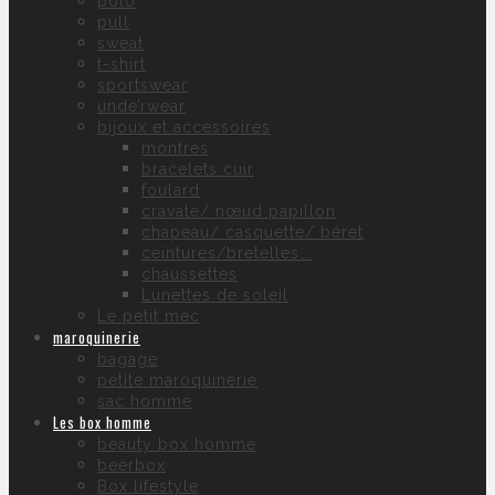
polo
pull
sweat
t-shirt
sportswear
unde’rwear
bijoux et accessoires
montres
bracelets cuir
foulard
cravate/ nœud papillon
chapeau/ casquette/ béret
ceintures/bretelles….
chaussettes
Lunettes de soleil
Le petit mec
maroquinerie
bagage
petite maroquinerie
sac homme
Les box homme
beauty box homme
beerbox
Box lifestyle