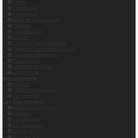
t-shirt
sportswear
unde'rwear
bijoux et accessoires
montres
bracelets cuir
foulard
cravate/ nœud papillon
chapeau/ casquette/ béret
ceintures/bretelles....
chaussettes
Lunettes de soleil
Le petit mec
maroquinerie
bagage
petite maroquinerie
sac homme
Les box homme
beauty box homme
beerbox
Box lifestyle
Box Spiritueux
food box
les box café