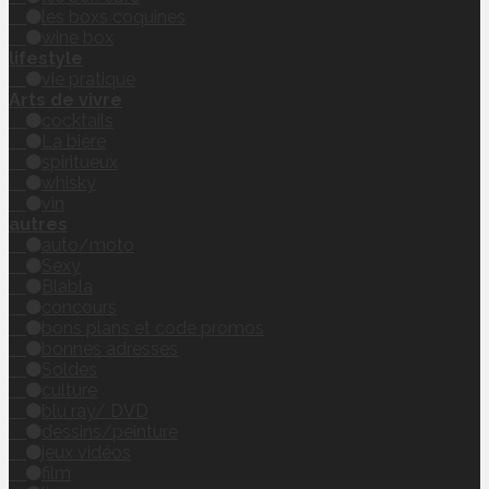
les boxs coquines
wine box
lifestyle
vie pratique
Arts de vivre
cocktails
La bière
spiritueux
whisky
vin
autres
auto/moto
Sexy
Blabla
concours
bons plans et code promos
bonnes adresses
Soldes
culture
blu ray/ DVD
dessins/peinture
jeux vidéos
film