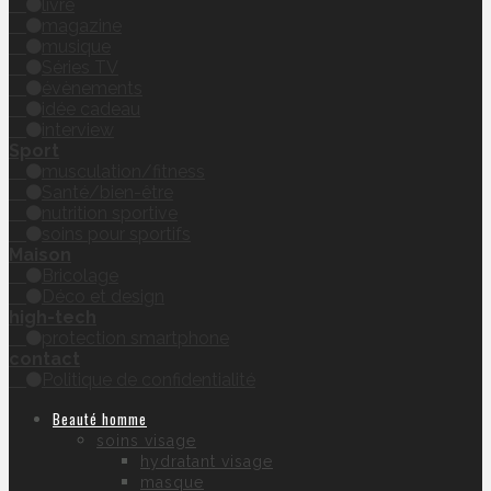
livre
magazine
musique
Séries TV
évènements
idée cadeau
interview
Sport
musculation/fitness
Santé/bien-être
nutrition sportive
soins pour sportifs
Maison
Bricolage
Déco et design
high-tech
protection smartphone
contact
Politique de confidentialité
Beauté homme
soins visage
hydratant visage
masque