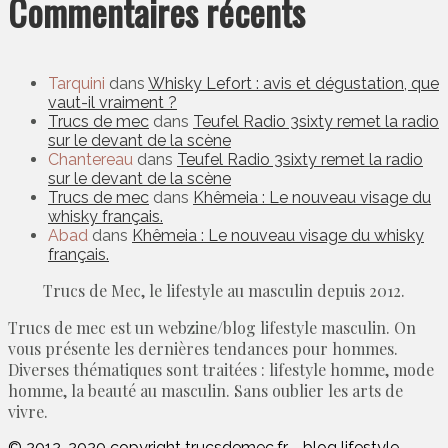
Commentaires récents
Tarquini
dans
Whisky Lefort : avis et dégustation, que
vaut-il vraiment ?
Trucs de mec
dans
Teufel Radio 3sixty remet la radio
sur le devant de la scène
Chantereau
dans
Teufel Radio 3sixty remet la radio
sur le devant de la scène
Trucs de mec
dans
Khêmeia : Le nouveau visage du
whisky français.
Abad
dans
Khêmeia : Le nouveau visage du whisky
français.
Trucs de Mec, le lifestyle au masculin depuis 2012.
Trucs de mec est un webzine/blog lifestyle masculin. On
vous présente les dernières tendances pour hommes.
Diverses thématiques sont traitées : lifestyle homme, mode
homme, la beauté au masculin. Sans oublier les arts de
vivre.
© 2012-2020 copyright trucsdemec.fr - blog lifestyle