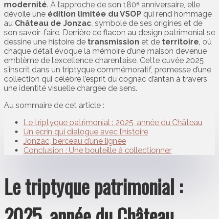
modernité
. À l’approche de son 180ᵉ anniversaire, elle
dévoile une
édition limitée du VSOP
qui rend hommage
au
Château de Jonzac
, symbole de ses origines et de
son savoir-faire. Derrière ce flacon au design patrimonial se
dessine une histoire de
transmission
et de
territoire
, où
chaque détail évoque la mémoire d’une maison devenue
emblème de l’excellence charentaise. Cette cuvée 2025
s’inscrit dans un triptyque commémoratif, promesse d’une
collection qui célèbre l’esprit du cognac d’antan à travers
une identité visuelle chargée de sens.
Au sommaire de cet article :
Le triptyque patrimonial : 2025, année du Château
Un écrin qui dialogue avec l’histoire
Jonzac, berceau d’une lignée
Conclusion : Une bouteille à collectionner
Le triptyque patrimonial :
2025, année du Château