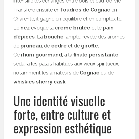
intensifie les échanges entre bois et eau-de-vie.
Transféré ensuite en
foudres de Cognac
en
Charente, il gagne en équilibre et en complexité.
Le
nez
évoque la
crème brûlée
et le
pain
d’épices
. La
bouche
, ample, révèle des arômes
de
pruneau
, de
cèdre
et de
girofle
.
Ce
rhum gourmand
, à la
finale persistante
,
séduira les palais habitués aux vieux spiritueux,
notamment les amateurs de
Cognac
ou de
whiskies sherry cask
.
Une identité visuelle
forte, entre culture et
expression esthétique