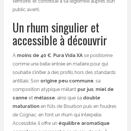
territoire, et contribue à sa légitimité auprès d’un
public averti.
Un rhum singulier et
accessible à découvrir
À
moins de 40 €
,
Pura Vida XA
se positionne
comme une belle entrée en matière pour qui
souhaite s’initier à des profils hors des standards
antillais. Son
origine peu commune
, sa
composition atypique mêlant
pur jus
,
miel de
canne
et
mélasse
, ainsi que sa
double
maturation
en fûts de Bourbon puis en foudres
de Cognac, en font un rhum qui interpelle.
Accessible, il offre un
équilibre aromatique