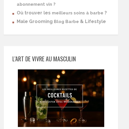
abonnement vin ?
Où trouver les
?
meilleurs soins à barbe
Male Grooming
& Lifestyle
Blog Barbe
L’ART DE VIVRE AU MASCULIN