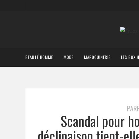
BEAUTÉ HOMME
MODE
MAROQUINERIE
LES BOX 
PAR
Scandal pour h
déclinaison tient-el