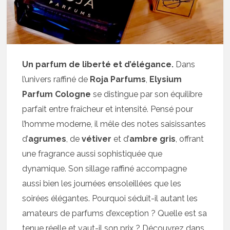
Un parfum de liberté et d’élégance.
Dans
l’univers raffiné de
Roja Parfums
,
Elysium
Parfum Cologne
se distingue par son équilibre
parfait entre fraîcheur et intensité. Pensé pour
l’homme moderne, il mêle des notes saisissantes
d’
agrumes
, de
vétiver
et d’
ambre gris
, offrant
une fragrance aussi sophistiquée que
dynamique. Son sillage raffiné accompagne
aussi bien les journées ensoleillées que les
soirées élégantes. Pourquoi séduit-il autant les
amateurs de parfums d’exception ? Quelle est sa
tenue réelle et vaut-il son prix ? Découvrez dans