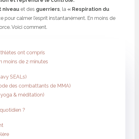
on et reprendre le contrôle.
t niveau
et des
guerriers
, la
« Respiration du
e pour calmer l’esprit instantanément. En moins de
force. Voici comment.
t athlètes ont compris
en moins de 2 minutes
(Navy SEALs)
éthode des combattants de MMA)
e yoga & méditation)
quotidien ?
nt
lère