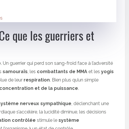
s
es
: Ce que les guerriers et
e
. Un guerrier qui perd son sang-froid face à l’adversité
es
samouraïs
, les
combattants de MMA
et les
yogis
lue de leur
respiration
. Bien plus qu’un simple
 concentration et de la puissance
.
système nerveux sympathique
, déclenchant une
iaque s’accélère, la lucidité diminue, les décisions
ation contrôlée
stimule le
système
 l’organisme à un état de contrôle.