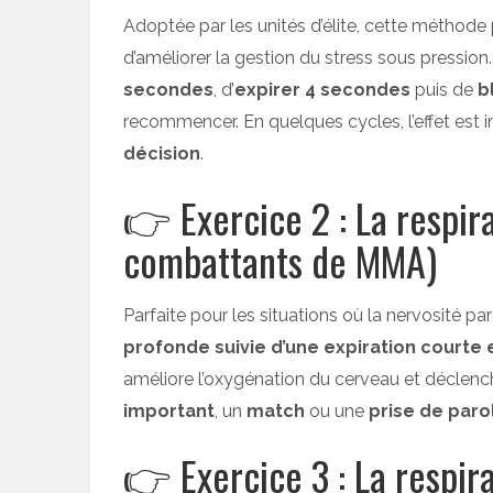
Adoptée par les unités d’élite, cette méthod
d’améliorer la gestion du stress sous pression. Il
secondes
, d’
expirer 4 secondes
puis de
b
recommencer. En quelques cycles, l’effet est 
décision
.
👉 Exercice 2 : La respir
combattants de MMA)
Parfaite pour les situations où la nervosité p
profonde suivie d’une expiration courte 
améliore l’oxygénation du cerveau et déclench
important
, un
match
ou une
prise de paro
👉 Exercice 3 : La respi