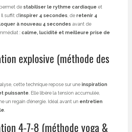
e permet de
stabiliser le rythme cardiaque
et
 suffit d’
inspirer 4 secondes
, de
retenir 4
loquer à nouveau 4 secondes
avant de
immédiat :
calme, lucidité et meilleure prise de
ation explosive (méthode des
aralyse, cette technique repose sur une
inspiration
et puissante
. Elle libère la tension accumulée,
e un regain d’énergie. Idéal avant un
entretien
le
.
ration 4-7-8 (méthode yoga &