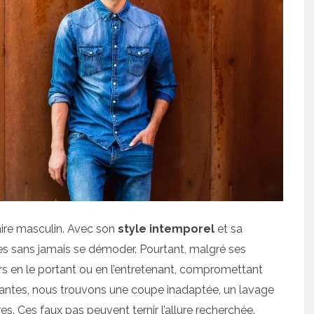
aire masculin. Avec son
style intemporel
et sa
ces sans jamais se démoder. Pourtant, malgré ses
rs en le portant ou en l’entretenant, compromettant
ourantes, nous trouvons une coupe inadaptée, un lavage
s. Ces faux pas peuvent ternir l’allure recherchée.