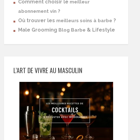
Comment choisir le
meilleur
abonnement vin ?
Où trouver les
?
meilleurs soins à barbe
Male Grooming
& Lifestyle
Blog Barbe
L’ART DE VIVRE AU MASCULIN