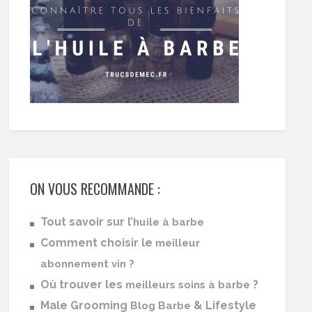
ON VOUS RECOMMANDE :
Tout savoir sur l’
huile à barbe
Comment choisir le
meilleur
abonnement vin ?
Où trouver les
?
meilleurs soins à barbe
Male Grooming
& Lifestyle
Blog Barbe