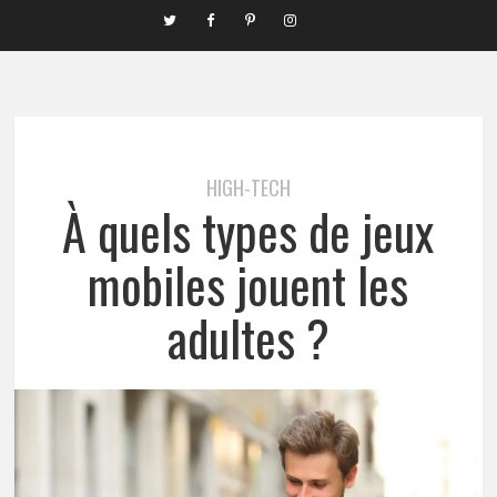
HIGH-TECH
À quels types de jeux
mobiles jouent les
adultes ?