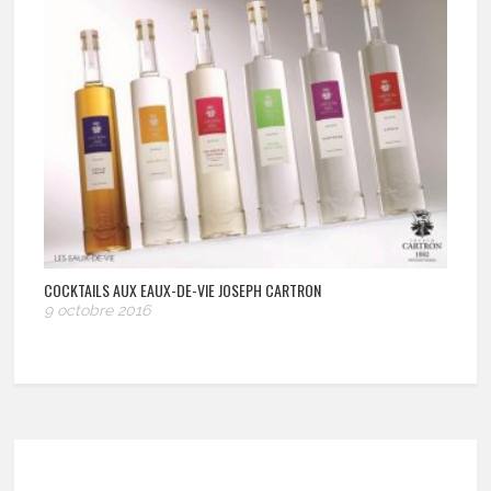
COCKTAILS AUX EAUX-DE-VIE JOSEPH CARTRON
9 octobre 2016