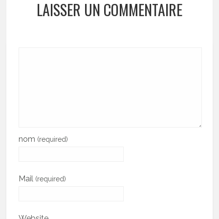
LAISSER UN COMMENTAIRE
nom
(required)
Mail
(required)
Website