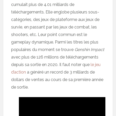
cumulait plus de 4.01 milliards de
téléchargements. Elle englobe plusieurs sous-
catégories, des jeux de plateforme aux jeux de
survie, en passant par les jeux de combat, les
shooters, etc. Leur point commun est le
gameplay dynamique. Parmi les titres les plus
populaires du moment se trouve
Genshin Impact
avec plus de 126 millions de téléchargements
depuis sa sortie en 2020. Il faut noter que
le jeu
d’action
a généré un record de 3 milliards de
dollars de ventes au cours de sa première année
de sortie.