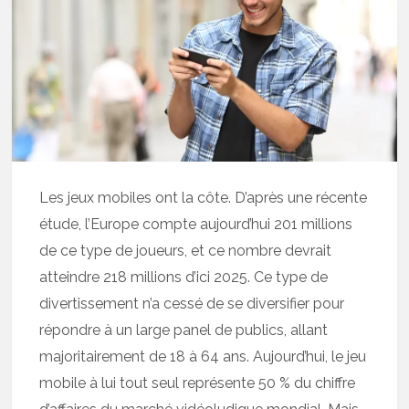
Les jeux mobiles ont la côte. D’après une récente
étude, l’Europe compte aujourd’hui 201 millions
de ce type de joueurs, et ce nombre devrait
atteindre 218 millions d’ici 2025. Ce type de
divertissement n’a cessé de se diversifier pour
répondre à un large panel de publics, allant
majoritairement de 18 à 64 ans. Aujourd’hui, le jeu
mobile à lui tout seul représente 50 % du chiffre