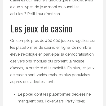
d’affaires du marché vidéoludique mondial. Mais
à quels types de jeux mobiles jouent les
adultes ? Petit tour d’horizon.
Les jeux de casino
On compte près de 400 000 joueurs réguliers sur
les plateformes de casino en ligne. Ce nombre
élevé s’explique en partie par la démocratisation
des versions mobiles qui prônent la facilité
d’accès, la praticité et la rapidité. En plus, les jeux
de casino sont variés, mais les plus populaires
auprès des adeptes sont :
Le poker dont les plateformes dédiées ne
manquent pas. PokerStars, PartyPoker,