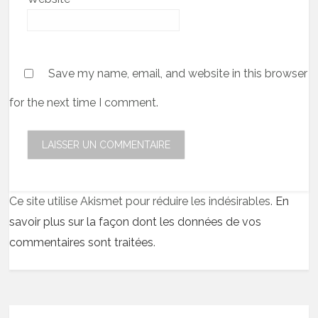
Save my name, email, and website in this browser
for the next time I comment.
Ce site utilise Akismet pour réduire les indésirables.
En
savoir plus sur la façon dont les données de vos
commentaires sont traitées
.