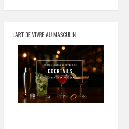
L’ART DE VIVRE AU MASCULIN