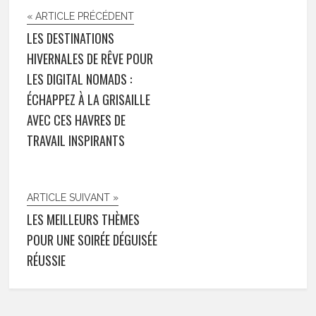
« ARTICLE PRÉCÉDENT
LES DESTINATIONS
HIVERNALES DE RÊVE POUR
LES DIGITAL NOMADS :
ÉCHAPPEZ À LA GRISAILLE
AVEC CES HAVRES DE
TRAVAIL INSPIRANTS
ARTICLE SUIVANT »
LES MEILLEURS THÈMES
POUR UNE SOIRÉE DÉGUISÉE
RÉUSSIE