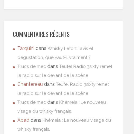
COMMENTAIRES RÉCENTS
Tarquini
dans
Whisky Lefort : avis et
dégustation, que vaut-il vraiment ?
dans
Trucs de mec
Teufel Radio 3sixty remet
la radio sur le devant de la scène
Chantereau
dans
Teufel Radio 3sixty remet
la radio sur le devant de la scène
dans
Trucs de mec
Khêmeia : Le nouveau
visage du whisky français.
Abad
dans
Khêmeia : Le nouveau visage du
whisky français.