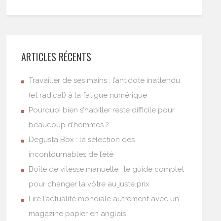
ARTICLES RÉCENTS
Travailler de ses mains : l’antidote inattendu
(et radical) à la fatigue numérique
Pourquoi bien s’habiller reste difficile pour
beaucoup d’hommes ?
Degusta Box : la sélection des
incontournables de l’été
Boîte de vitesse manuelle : le guide complet
pour changer la vôtre au juste prix
Lire l’actualité mondiale autrement avec un
magazine papier en anglais