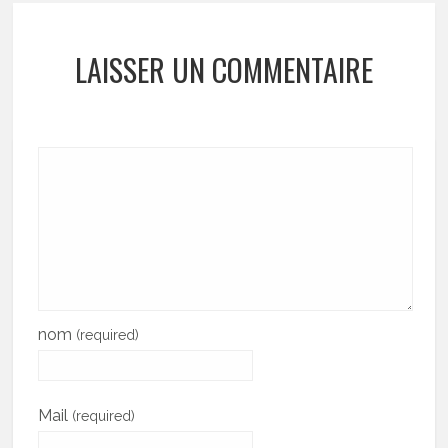
LAISSER UN COMMENTAIRE
nom
(required)
Mail
(required)