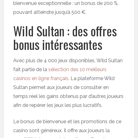
bienvenue exceptionnelle : un bonus de 200 %,
pouvant atteindre jusqu’à 500 €.
Wild Sultan : des offres
bonus intéressantes
Avec plus de 4 000 jeux disponibles, Wild Sultan
fait partie de la
sélection des 10 meilleurs
casinos en ligne français
. La plateforme Wild
Sultan permet aux joueurs de consulter en
temps réel les gains obtenus par d’autres joueurs
afin de repérer les jeux les plus lucratifs.
Le bonus de bienvenue et les promotions de ce
casino sont généreux. Il offre aux joueurs la