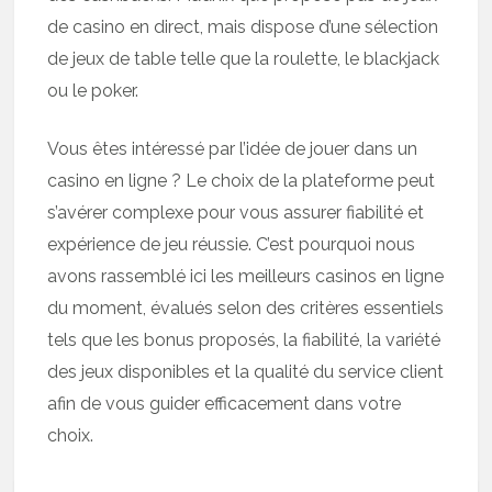
de casino en direct, mais dispose d’une sélection
de jeux de table telle que la roulette, le blackjack
ou le poker.
Vous êtes intéressé par l’idée de jouer dans un
casino en ligne ? Le choix de la plateforme peut
s’avérer complexe pour vous assurer fiabilité et
expérience de jeu réussie. C’est pourquoi nous
avons rassemblé ici les meilleurs casinos en ligne
du moment, évalués selon des critères essentiels
tels que les bonus proposés, la fiabilité, la variété
des jeux disponibles et la qualité du service client
afin de vous guider efficacement dans votre
choix.