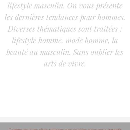
lifestyle masculin. On vous présente
les dernières tendances pour hommes.
Diverses thématiques sont traitées :
lifestyle homme, mode homme, la
beauté au masculin. Sans oublier les
arts de vivre.
Comme tous les sites utilisons des cookies pour vous garantir
© 2012-2020 copyright trucsdemec.fr - blog lifestyle