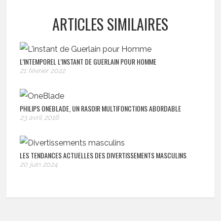
ARTICLES SIMILAIRES
L’INTEMPOREL L’INSTANT DE GUERLAIN POUR HOMME
21 février 2022
PHILIPS ONEBLADE, UN RASOIR MULTIFONCTIONS ABORDABLE
23 avril 2016
LES TENDANCES ACTUELLES DES DIVERTISSEMENTS MASCULINS
20 juin 2024