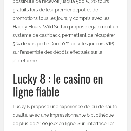
possibilité de recevoir jusqu’à 500 €, 20 tours
gratuits lors de leur premier dépôt et de
promotions tous les jours, y compris avec les
Happy Hours. Wild Sultan propose également un
système de cashback, permettant de récupérer
5 % de vos pertes (ou 10 % pour les joueurs VIP)
sur l’ensemble des dépôts effectués sur la
plateforme.
Lucky 8 : le casino en
ligne fiable
Lucky 8 propose une expérience de jeu de haute
qualité, avec une impressionnante bibliothèque
de plus de 2 100 jeux en ligne. Sur l’interface, les