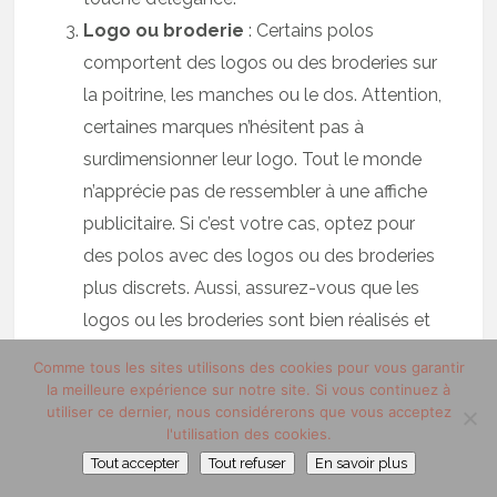
Logo ou broderie
: Certains polos
comportent des logos ou des broderies sur
la poitrine, les manches ou le dos. Attention,
certaines marques n’hésitent pas à
surdimensionner leur logo. Tout le monde
n’apprécie pas de ressembler à une affiche
publicitaire. Si c’est votre cas, optez pour
des polos avec des logos ou des broderies
plus discrets. Aussi, assurez-vous que les
logos ou les broderies sont bien réalisés et
qu’ils correspondent à votre style personnel.
Comme tous les sites utilisons des cookies pour vous garantir
Ourlet
: L’ourlet du polo peut être droit ou
la meilleure expérience sur notre site. Si vous continuez à
utiliser ce dernier, nous considérerons que vous acceptez
légèrement arrondi. Choisissez un ourlet qui
l'utilisation des cookies.
correspond à votre style et à votre
Tout accepter
Tout refuser
En savoir plus
morphologie. Assurez-vous que l’ourlet est