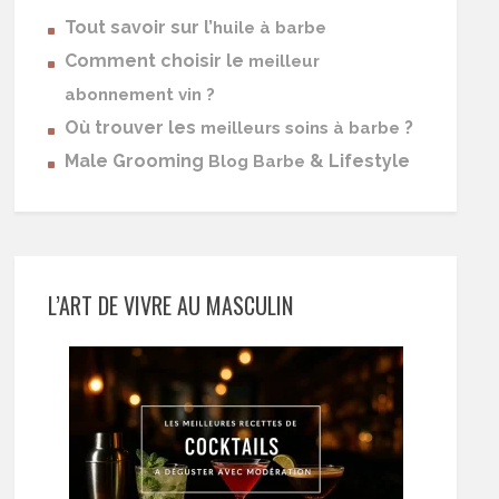
Tout savoir sur l’
huile à barbe
Comment choisir le
meilleur
abonnement vin ?
Où trouver les
?
meilleurs soins à barbe
Male Grooming
& Lifestyle
Blog Barbe
L’ART DE VIVRE AU MASCULIN