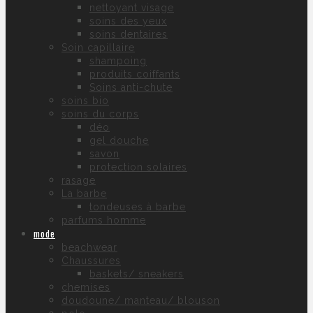
nettoyant visage
soins des yeux
soins dentaires
Soin capillaire
shampoing
produits coiffants
Soins anti-chute
soins bio
soins du corps
déo
gel douche
savon
protection solaires
rasage
La barbe
tondeuses à barbe
parfums homme
mode
beachwear
Chaussures
baskets/ sneakers
chemises
doudoune/ manteau/ blouson