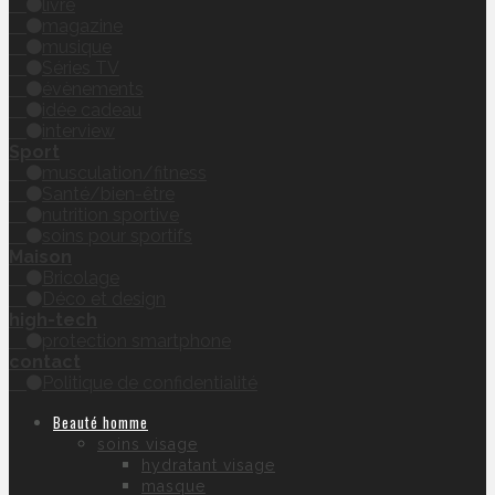
livre
magazine
musique
Séries TV
évènements
idée cadeau
interview
Sport
musculation/fitness
Santé/bien-être
nutrition sportive
soins pour sportifs
Maison
Bricolage
Déco et design
high-tech
protection smartphone
contact
Politique de confidentialité
Beauté homme
soins visage
hydratant visage
masque