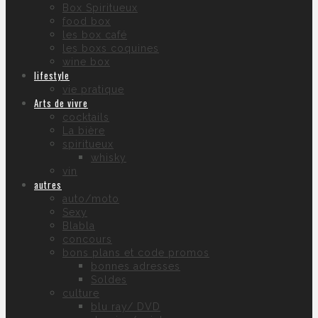
Box Spiritueux
food box
les box café
les boxs coquines
wine box
lifestyle
vie pratique
Arts de vivre
cocktails
La bière
spiritueux
whisky
vin
autres
auto/moto
Sexy
Blabla
concours
bons plans et code promos
bonnes adresses
Soldes
culture
blu ray/ DVD