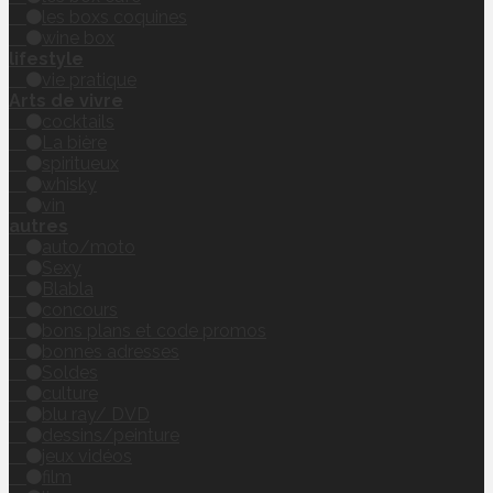
les boxs coquines
wine box
lifestyle
vie pratique
Arts de vivre
cocktails
La bière
spiritueux
whisky
vin
autres
auto/moto
Sexy
Blabla
concours
bons plans et code promos
bonnes adresses
Soldes
culture
blu ray/ DVD
dessins/peinture
jeux vidéos
film