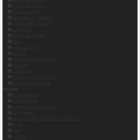
Soin capillaire
shampoing
produits coiffants
Soins anti-chute
soins bio
soins du corps
déo
gel douche
savon
protection solaires
rasage
La barbe
tondeuses à barbe
parfums homme
mode
beachwear
Chaussures
baskets/ sneakers
chemises
doudoune/ manteau/ blouson
polo
pull
sweat