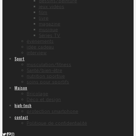
dessins/peinture
jeux vidéos
film
livre
magazine
musique
Séries TV
évènements
idée cadeau
interview
Sport
musculation/fitness
Santé/bien-être
nutrition sportive
soins pour sportifs
Maison
Bricolage
Déco et design
high-tech
protection smartphone
contact
Politique de confidentialité