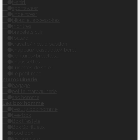
t-shirt
sportswear
unde'rwear
bijoux et accessoires
montres
bracelets cuir
foulard
cravate/ nœud papillon
chapeau/ casquette/ béret
ceintures/bretelles....
chaussettes
Lunettes de soleil
Le petit mec
maroquinerie
bagage
petite maroquinerie
sac homme
Les box homme
beauty box homme
beerbox
Box lifestyle
Box Spiritueux
food box
les box café