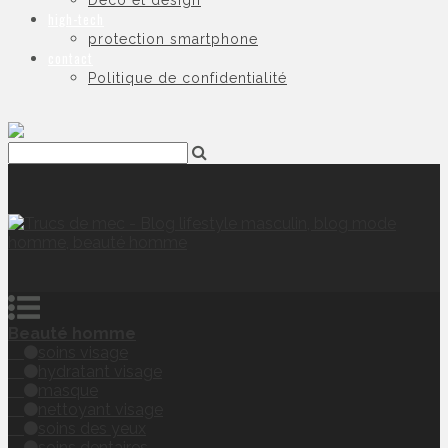
Déco et design
high-tech
protection smartphone
contact
Politique de confidentialité
Beauté homme
soins visage
hydratant visage
masque
nettoyant visage
soins des yeux
soins dentaires