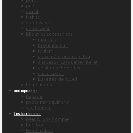
polo
pull
sweat
t-shirt
sportswear
unde’rwear
bijoux et accessoires
montres
bracelets cuir
foulard
cravate/ nœud papillon
chapeau/ casquette/ béret
ceintures/bretelles….
chaussettes
Lunettes de soleil
Le petit mec
maroquinerie
bagage
petite maroquinerie
sac homme
Les box homme
beauty box homme
beerbox
Box lifestyle