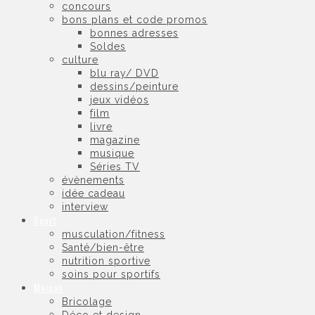
concours
bons plans et code promos
bonnes adresses
Soldes
culture
blu ray/ DVD
dessins/peinture
jeux vidéos
film
livre
magazine
musique
Séries TV
évènements
idée cadeau
interview
Sport
musculation/fitness
Santé/bien-être
nutrition sportive
soins pour sportifs
Maison
Bricolage