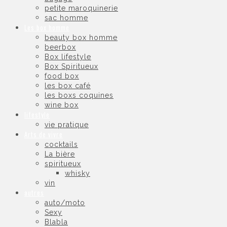
petite maroquinerie
sac homme
Les box homme
beauty box homme
beerbox
Box lifestyle
Box Spiritueux
food box
les box café
les boxs coquines
wine box
lifestyle
vie pratique
Arts de vivre
cocktails
La bière
spiritueux
whisky
vin
autres
auto/moto
Sexy
Blabla