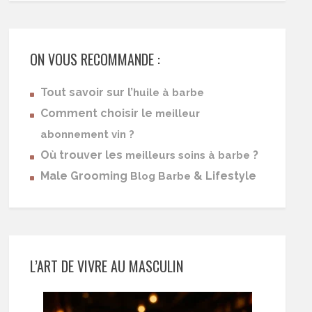
ON VOUS RECOMMANDE :
Tout savoir sur l’
huile à barbe
Comment choisir le
meilleur
abonnement vin ?
Où trouver les
?
meilleurs soins à barbe
Male Grooming
& Lifestyle
Blog Barbe
L’ART DE VIVRE AU MASCULIN