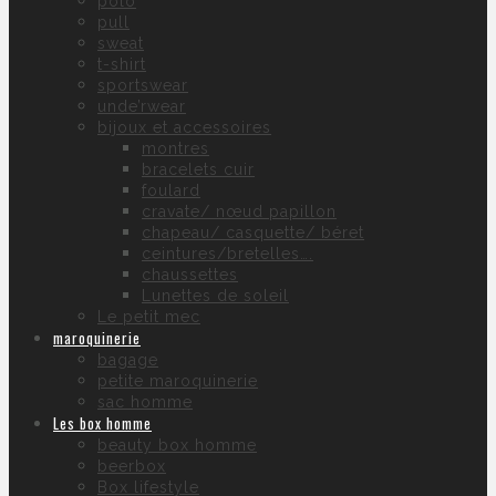
polo
pull
sweat
t-shirt
sportswear
unde’rwear
bijoux et accessoires
montres
bracelets cuir
foulard
cravate/ nœud papillon
chapeau/ casquette/ béret
ceintures/bretelles….
chaussettes
Lunettes de soleil
Le petit mec
maroquinerie
bagage
petite maroquinerie
sac homme
Les box homme
beauty box homme
beerbox
Box lifestyle