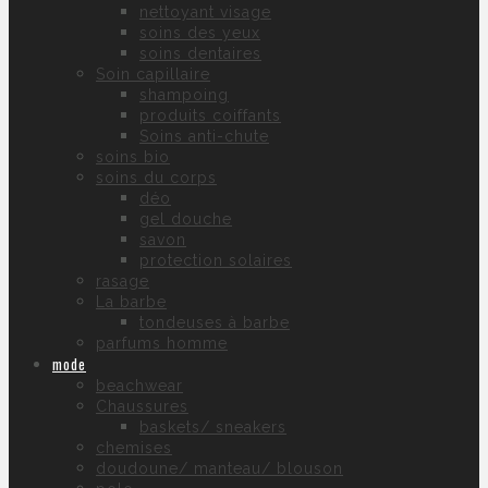
nettoyant visage
soins des yeux
soins dentaires
Soin capillaire
shampoing
produits coiffants
Soins anti-chute
soins bio
soins du corps
déo
gel douche
savon
protection solaires
rasage
La barbe
tondeuses à barbe
parfums homme
mode
beachwear
Chaussures
baskets/ sneakers
chemises
doudoune/ manteau/ blouson