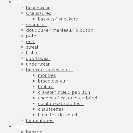
mode
beachwear
Chaussures
baskets/ sneakers
chemises
doudoune/ manteau/ blouson
polo
pull
sweat
t-shirt
sportswear
unde’rwear
bijoux et accessoires
montres
bracelets cuir
foulard
cravate/ nœud papillon
chapeau/ casquette/ béret
ceintures/bretelles….
chaussettes
Lunettes de soleil
Le petit mec
maroquinerie
bagage