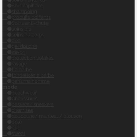
Soin capillaire
shampoing
produits coiffants
Soins anti-chute
soins bio
soins du corps
déo
gel douche
savon
protection solaires
rasage
La barbe
tondeuses à barbe
parfums homme
mode
beachwear
Chaussures
baskets/ sneakers
chemises
doudoune/ manteau/ blouson
polo
pull
sweat