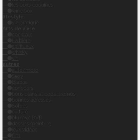
les boxs coquines
wine box
lifestyle
vie pratique
Arts de vivre
cocktails
La bière
spiritueux
whisky
vin
autres
auto/moto
Sexy
Blabla
concours
bons plans et code promos
bonnes adresses
Soldes
culture
blu ray/ DVD
dessins/peinture
jeux vidéos
film