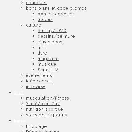
concours
bons plans et code promos
bonnes adresses
Soldes
culture
blu ray/ DVD
dessins/peinture
jeux vidéos
film
livre
magazine
musique
Séries TV
évènements
idée cadeau
interview
Sport
musculation/fitness
Santé/bien-être
nutrition sportive
soins pour sportifs
Maison
Bricolage