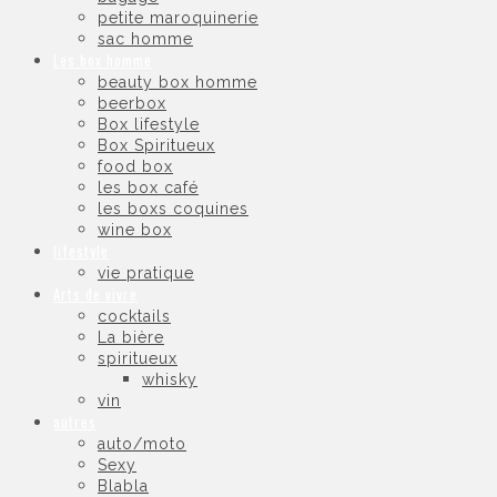
petite maroquinerie
sac homme
Les box homme
beauty box homme
beerbox
Box lifestyle
Box Spiritueux
food box
les box café
les boxs coquines
wine box
lifestyle
vie pratique
Arts de vivre
cocktails
La bière
spiritueux
whisky
vin
autres
auto/moto
Sexy
Blabla