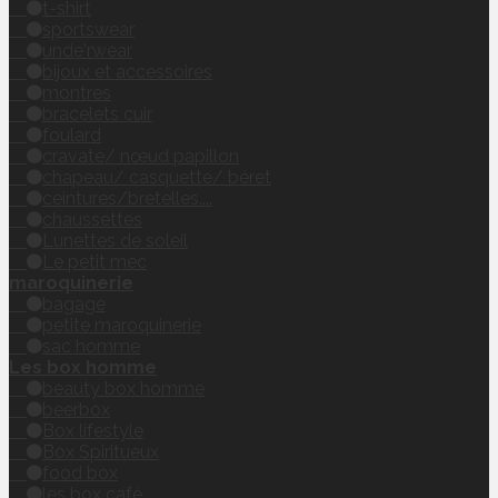
t-shirt
sportswear
unde'rwear
bijoux et accessoires
montres
bracelets cuir
foulard
cravate/ nœud papillon
chapeau/ casquette/ béret
ceintures/bretelles....
chaussettes
Lunettes de soleil
Le petit mec
maroquinerie
bagage
petite maroquinerie
sac homme
Les box homme
beauty box homme
beerbox
Box lifestyle
Box Spiritueux
food box
les box café