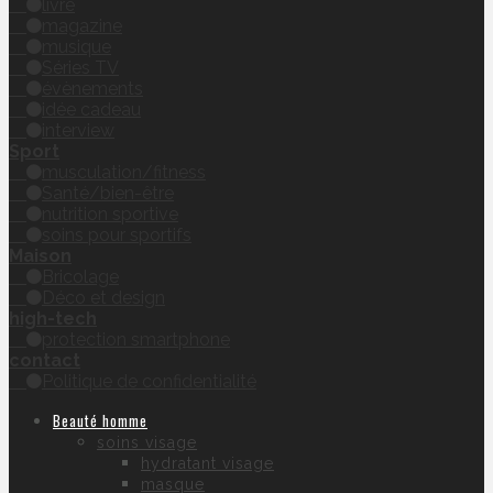
livre
magazine
musique
Séries TV
évènements
idée cadeau
interview
Sport
musculation/fitness
Santé/bien-être
nutrition sportive
soins pour sportifs
Maison
Bricolage
Déco et design
high-tech
protection smartphone
contact
Politique de confidentialité
Beauté homme
soins visage
hydratant visage
masque