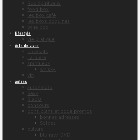
Box Spiritueux
food box
les box café
les boxs coquines
wine box
lifestyle
vie pratique
Arts de vivre
cocktails
La bière
spiritueux
whisky
vin
autres
auto/moto
Sexy
Blabla
concours
bons plans et code promos
bonnes adresses
Soldes
culture
blu ray/ DVD