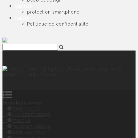
Déco et design
high-tech
protection smartphone
contact
Politique de confidentialité
Beauté homme
soins visage
hydratant visage
masque
nettoyant visage
soins des yeux
soins dentaires