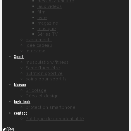
dessins/peinture
jeux vidéos
film
livre
magazine
musique
Séries TV
évènements
idée cadeau
interview
Sport
musculation/fitness
Santé/bien-être
nutrition sportive
soins pour sportifs
Maison
Bricolage
Déco et design
high-tech
protection smartphone
contact
Politique de confidentialité