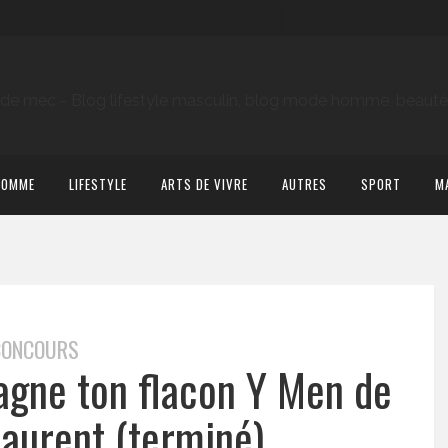
HOMME
LIFESTYLE
ARTS DE VIVRE
AUTRES
SPORT
M
CONCOURS
agne ton flacon Y Men de
Laurent (terminé)