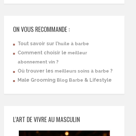
ON VOUS RECOMMANDE :
Tout savoir sur l’
huile à barbe
Comment choisir le
meilleur
abonnement vin ?
Où trouver les
?
meilleurs soins à barbe
Male Grooming
& Lifestyle
Blog Barbe
L’ART DE VIVRE AU MASCULIN