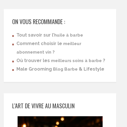
ON VOUS RECOMMANDE :
Tout savoir sur l’
huile à barbe
Comment choisir le
meilleur
abonnement vin ?
Où trouver les
?
meilleurs soins à barbe
Male Grooming
& Lifestyle
Blog Barbe
L’ART DE VIVRE AU MASCULIN