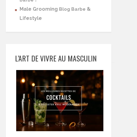
barbe
Male Grooming
&
Blog Barbe
Lifestyle
L’ART DE VIVRE AU MASCULIN