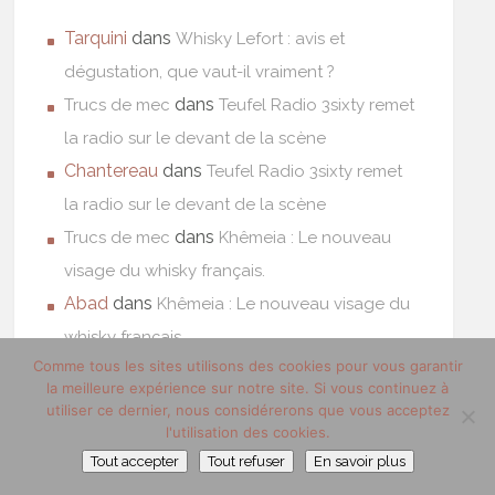
Tarquini
dans
Whisky Lefort : avis et
dégustation, que vaut-il vraiment ?
dans
Trucs de mec
Teufel Radio 3sixty remet
la radio sur le devant de la scène
Chantereau
dans
Teufel Radio 3sixty remet
la radio sur le devant de la scène
dans
Trucs de mec
Khêmeia : Le nouveau
visage du whisky français.
Abad
dans
Khêmeia : Le nouveau visage du
whisky français.
Comme tous les sites utilisons des cookies pour vous garantir
la meilleure expérience sur notre site. Si vous continuez à
utiliser ce dernier, nous considérerons que vous acceptez
l'utilisation des cookies.
Tout accepter
Tout refuser
En savoir plus