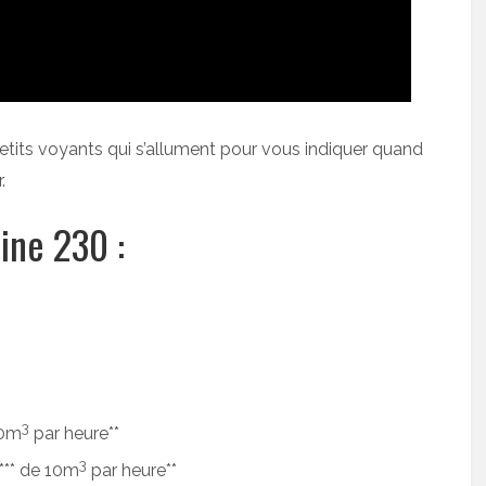
tits voyants qui s’allument pour vous indiquer quand
.
ine 230 :
3
10m
par heure**
3
*** de 10m
par heure**