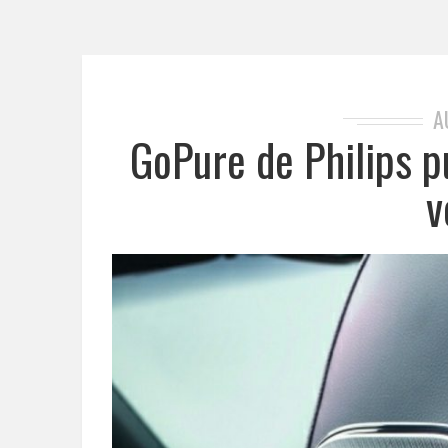
A
GoPure de Philips pu
v