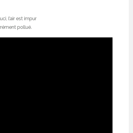
i, l’air est impur
arrément pollué.