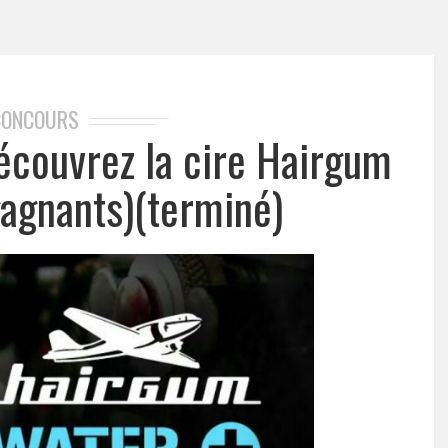
CONCOURS
écouvrez la cire Hairgum
gagnants)(terminé)