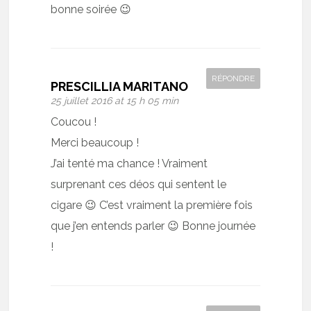
bonne soirée 😉
RÉPONDRE
PRESCILLIA MARITANO
25 juillet 2016 at 15 h 05 min
Coucou !
Merci beaucoup !
J’ai tenté ma chance ! Vraiment
surprenant ces déos qui sentent le
cigare 😉 C’est vraiment la première fois
que j’en entends parler 😉 Bonne journée
!