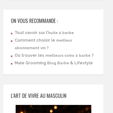
ON VOUS RECOMMANDE :
Tout savoir sur l’
huile à barbe
Comment choisir le
meilleur
abonnement vin ?
Où trouver les
?
meilleurs soins à barbe
Male Grooming
& Lifestyle
Blog Barbe
L’ART DE VIVRE AU MASCULIN