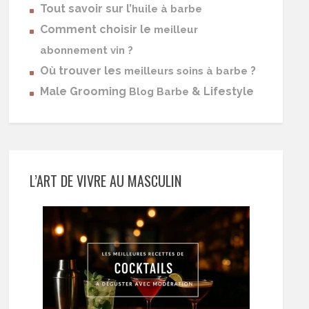
Tout savoir sur l’
huile à barbe
Comment choisir le
meilleur
abonnement vin ?
Où trouver les
?
meilleurs soins à barbe
Male Grooming
& Lifestyle
Blog Barbe
L’ART DE VIVRE AU MASCULIN