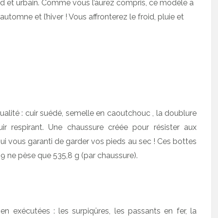
rd et urbain. Comme vous l’aurez compris, ce modèle a
omne et l’hiver ! Vous affronterez le froid, pluie et
alité : cuir suédé, semelle en caoutchouc , la doublure
ir respirant. Une chaussure créée pour résister aux
qui vous garanti de garder vos pieds au sec ! Ces bottes
59 ne pèse que 535,8 g (par chaussure).
n exécutées : les surpiqûres, les passants en fer, la