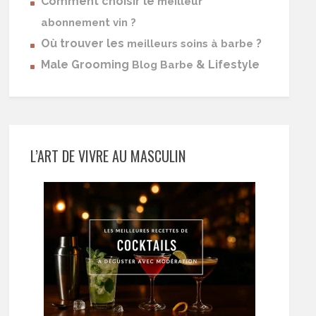
Comment choisir le
meilleur
abonnement vin ?
Où trouver les
?
meilleurs soins à barbe
Male Grooming
& Lifestyle
Blog Barbe
L’ART DE VIVRE AU MASCULIN