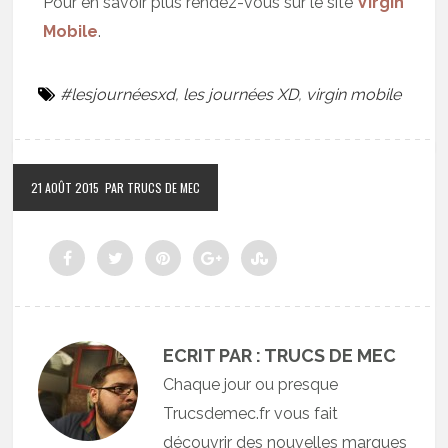
Pour en savoir plus rendez-vous sur le site
Virgin
Mobile
.
#lesjournéesxd
,
les journées XD
,
virgin mobile
21 AOÛT 2015
PAR TRUCS DE MEC
ECRIT PAR : TRUCS DE MEC
Chaque jour ou presque
Trucsdemec.fr vous fait
découvrir des nouvelles marques