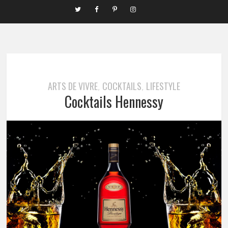
ARTS DE VIVRE
COCKTAILS
LIFESTYLE
,
,
Cocktails Hennessy