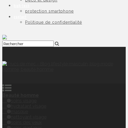
Déco et design
high-tech
protection smartphone
contact
Politique de confidentialité
Beauté homme
soins visage
hydratant visage
masque
nettoyant visage
soins des yeux
soins dentaires