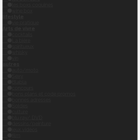
les boxs coquines
wine box
lifestyle
vie pratique
Arts de vivre
cocktails
La bière
spiritueux
whisky
vin
autres
auto/moto
Sexy
Blabla
concours
bons plans et code promos
bonnes adresses
Soldes
culture
blu ray/ DVD
dessins/peinture
jeux vidéos
film