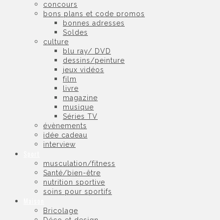
concours
bons plans et code promos
bonnes adresses
Soldes
culture
blu ray/ DVD
dessins/peinture
jeux vidéos
film
livre
magazine
musique
Séries TV
évènements
idée cadeau
interview
Sport
musculation/fitness
Santé/bien-être
nutrition sportive
soins pour sportifs
Maison
Bricolage