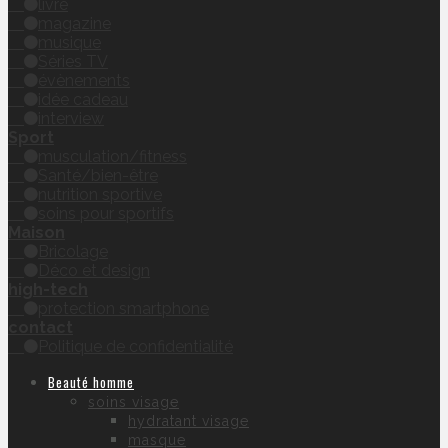
livre
magazine
musique
Séries TV
évènements
idée cadeau
interview
Sport
musculation/fitness
Santé/bien-être
nutrition sportive
soins pour sportifs
Maison
Bricolage
Déco et design
high-tech
protection smartphone
contact
Politique de confidentialité
Beauté homme
soins visage
hydratant visage
masque