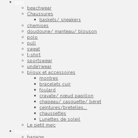
mode
beachwear
Chaussures
baskets/ sneakers
chemises
doudoune/ manteau/ blouson
polo
pull
sweat
t-shirt
sportswear
unde’rwear
bijoux et accessoires
montres
bracelets cuir
foulard
cravate/ nœud papillon
chapeau/ casquette/ béret
ceintures/bretelles….
chaussettes
Lunettes de soleil
Le petit mec
maroquinerie
bagage