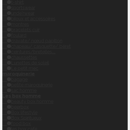
t-shirt
sportswear
unde'rwear
bijoux et accessoires
montres
bracelets cuir
foulard
cravate/ nœud papillon
chapeau/ casquette/ béret
ceintures/bretelles....
chaussettes
Lunettes de soleil
Le petit mec
maroquinerie
bagage
petite maroquinerie
sac homme
Les box homme
beauty box homme
beerbox
Box lifestyle
Box Spiritueux
food box
les box café