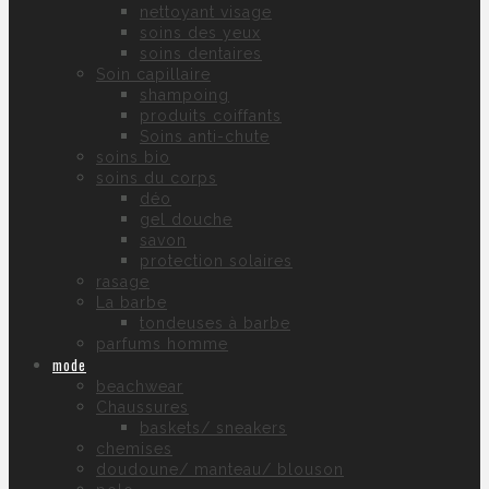
nettoyant visage
soins des yeux
soins dentaires
Soin capillaire
shampoing
produits coiffants
Soins anti-chute
soins bio
soins du corps
déo
gel douche
savon
protection solaires
rasage
La barbe
tondeuses à barbe
parfums homme
mode
beachwear
Chaussures
baskets/ sneakers
chemises
doudoune/ manteau/ blouson