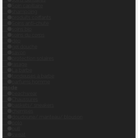
Soin capillaire
shampoing
produits coiffants
Soins anti-chute
soins bio
soins du corps
déo
gel douche
savon
protection solaires
rasage
La barbe
tondeuses à barbe
parfums homme
mode
beachwear
Chaussures
baskets/ sneakers
chemises
doudoune/ manteau/ blouson
polo
pull
sweat