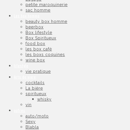
petite maroquinerie
sac homme
Les box homme
beauty box homme
beerbox
Box lifestyle
Box Spiritueux
food box
les box café
les boxs coquines
wine box
lifestyle
vie pratique
Arts de vivre
cocktails
La bière
spiritueux
whisky
vin
autres
auto/moto
Sexy
Blabla