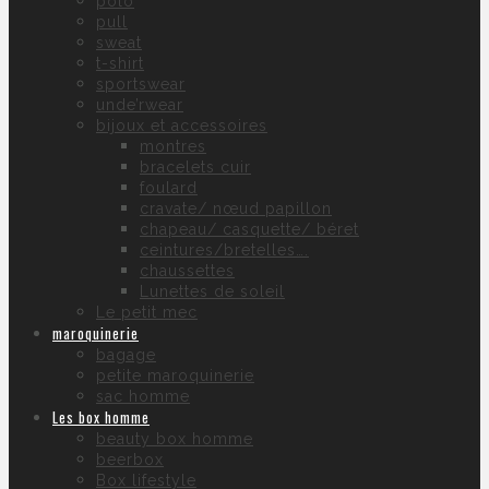
polo
pull
sweat
t-shirt
sportswear
unde’rwear
bijoux et accessoires
montres
bracelets cuir
foulard
cravate/ nœud papillon
chapeau/ casquette/ béret
ceintures/bretelles….
chaussettes
Lunettes de soleil
Le petit mec
maroquinerie
bagage
petite maroquinerie
sac homme
Les box homme
beauty box homme
beerbox
Box lifestyle