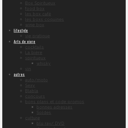
Box Spiritueux
food box
les box café
les boxs coquines
wine box
lifestyle
vie pratique
Arts de vivre
cocktails
La bière
spiritueux
whisky
vin
autres
auto/moto
Sexy
Blabla
concours
bons plans et code promos
bonnes adresses
Soldes
culture
blu ray/ DVD