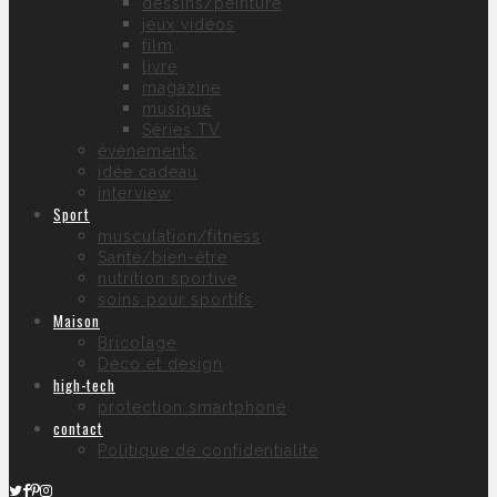
dessins/peinture
jeux vidéos
film
livre
magazine
musique
Séries TV
évènements
idée cadeau
interview
Sport
musculation/fitness
Santé/bien-être
nutrition sportive
soins pour sportifs
Maison
Bricolage
Déco et design
high-tech
protection smartphone
contact
Politique de confidentialité