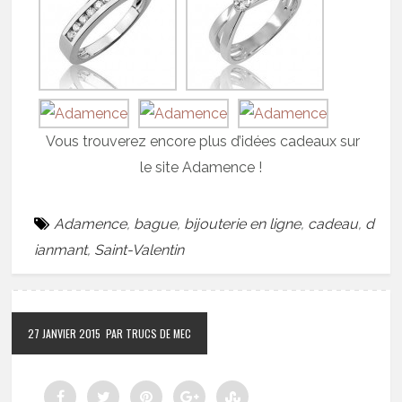
Vous trouverez encore plus d’idées cadeaux sur
le site Adamence !
Adamence
,
bague
,
bijouterie en ligne
,
cadeau
,
d
ianmant
,
Saint-Valentin
27 JANVIER 2015
PAR TRUCS DE MEC