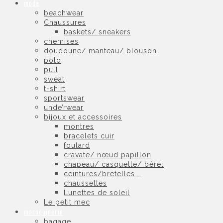
mode
beachwear
Chaussures
baskets/ sneakers
chemises
doudoune/ manteau/ blouson
polo
pull
sweat
t-shirt
sportswear
unde’rwear
bijoux et accessoires
montres
bracelets cuir
foulard
cravate/ nœud papillon
chapeau/ casquette/ béret
ceintures/bretelles….
chaussettes
Lunettes de soleil
Le petit mec
maroquinerie
bagage