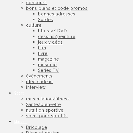
concours
bons plans et code promos
bonnes adresses
Soldes
culture
blu ray/ DVD
dessins/peinture
jeux vidéos
film
livre
magazine
musique
Séries TV
évènements
idée cadeau
interview
Sport
musculation/fitness
Santé/bien-être
nutrition sportive
soins pour sportifs
Maison
Bricolage