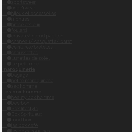
sportswear
unde'rwear
bijoux et accessoires
montres
bracelets cuir
foulard
cravate/ nœud papillon
chapeau/ casquette/ béret
ceintures/bretelles....
chaussettes
Lunettes de soleil
Le petit mec
maroquinerie
bagage
petite maroquinerie
sac homme
Les box homme
beauty box homme
beerbox
Box lifestyle
Box Spiritueux
food box
les box café
les boxs coquines