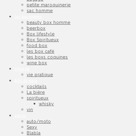
petite maroquinerie
sac homme
Les box homme
beauty box homme
beerbox
Box lifestyle
Box Spiritueux
food box
les box café
les boxs coquines
wine box
lifestyle
vie pratique
Arts de vivre
cocktails
La bière
spiritueux
whisky
vin
autres
auto/moto
Sexy
Blabla