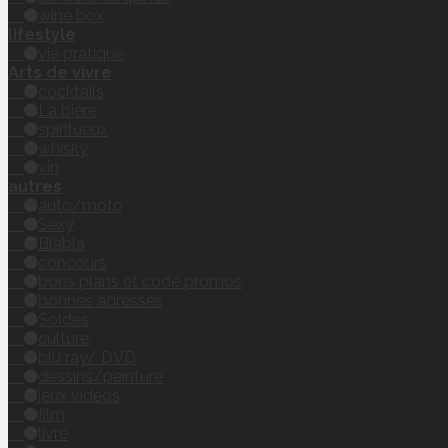
wine box
lifestyle
vie pratique
Arts de vivre
cocktails
La bière
spiritueux
whisky
vin
autres
auto/moto
Sexy
Blabla
concours
bons plans et code promos
bonnes adresses
Soldes
culture
blu ray/ DVD
dessins/peinture
jeux vidéos
film
livre