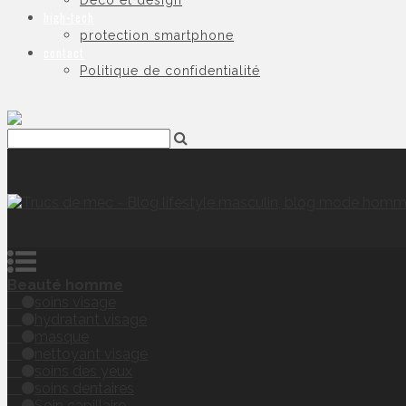
Déco et design
high-tech
protection smartphone
contact
Politique de confidentialité
Beauté homme
soins visage
hydratant visage
masque
nettoyant visage
soins des yeux
soins dentaires
Soin capillaire