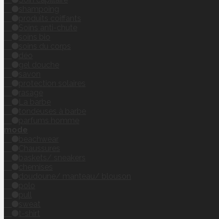
shampoing
produits coiffants
Soins anti-chute
soins bio
soins du corps
déo
gel douche
savon
protection solaires
rasage
La barbe
tondeuses à barbe
parfums homme
mode
beachwear
Chaussures
baskets/ sneakers
chemises
doudoune/ manteau/ blouson
polo
pull
sweat
t-shirt