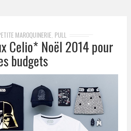
PETITE MAROQUINERIE
PULL
,
ux Celio* Noël 2014 pour
les budgets