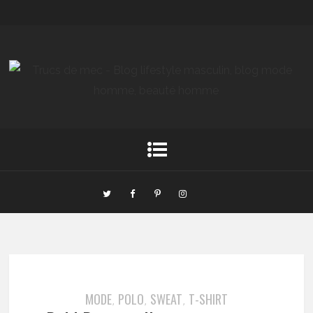
MODE
POLO
SWEAT
T-SHIRT
,
,
,