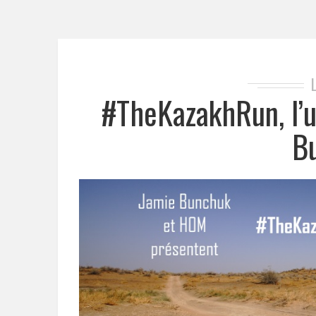
#TheKazakhRun, l’
B