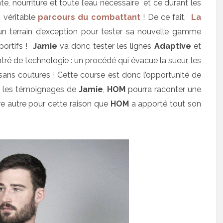
te, nourriture et toute l’eau nécessaire et ce durant les
 véritable
parcours du combattant
! De ce fait,
La
un terrain d’exception pour tester sa nouvelle gamme
portifs !
Jamie
va donc tester les lignes
Adaptive
et
tré de technologie : un procédé qui évacue la sueur, les
ans coutures ! Cette course est donc l’opportunité de
rs les témoignages de
Jamie
,
HOM
pourra raconter une
ntre autre pour cette raison que
HOM
a apporté tout son