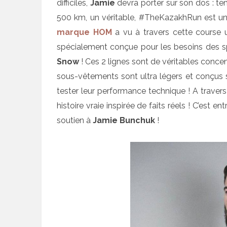
difficiles,
Jamie
devra porter sur son dos : ten
500 km, un véritable, #TheKazakhRun est un
marque HOM
a vu à travers cette course 
spécialement conçue pour les besoins des s
Snow
! Ces 2 lignes sont de véritables concen
sous-vêtements sont ultra légers et conçus s
tester leur performance technique ! A trave
histoire vraie inspirée de faits réels ! C’est e
soutien à
Jamie Bunchuk
!